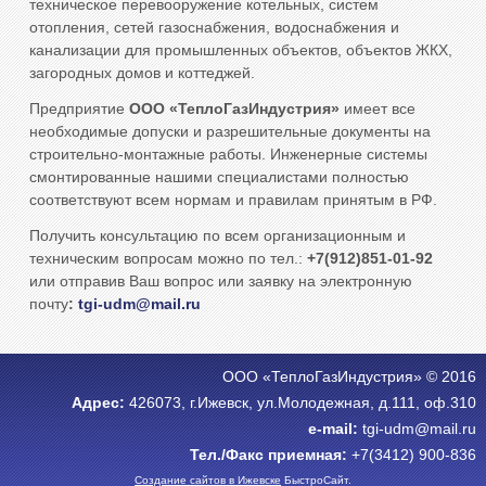
техническое перевооружение котельных, систем
отопления, сетей газоснабжения, водоснабжения и
канализации для промышленных объектов, объектов ЖКХ,
загородных домов и коттеджей.
Предприятие
ООО «ТеплоГазИндустрия»
имеет все
необходимые допуски и разрешительные документы на
строительно-монтажные работы. Инженерные системы
смонтированные нашими специалистами полностью
соответствуют всем нормам и правилам принятым в РФ.
Получить консультацию по всем организационным и
техническим вопросам можно по тел.:
+7(912)851-01-92
или отправив Ваш вопрос или заявку на электронную
почту
:
tgi-udm@mail.ru
ООО «ТеплоГазИндустрия» © 2016
Адрес:
426073, г.Ижевск, ул.Молодежная, д.111, оф.310
e-mail:
tgi-udm@mail.ru
Тел./Факс приемная:
+7(3412) 900-836
Создание сайтов в Ижевске
БыстроСайт.