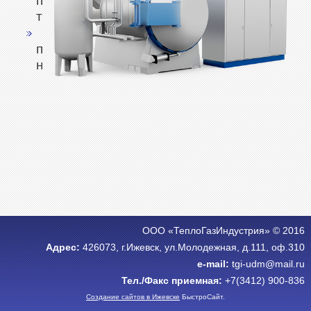
печи
термические;
печи
нагревательные.
ООО «ТеплоГазИндустрия» © 2016
Адрес:
426073, г.Ижевск, ул.Молодежная, д.111, оф.310
e-mail:
tgi-udm@mail.ru
Тел./Факс приемная:
+7(3412) 900-836
Создание сайтов в Ижевске
БыстроСайт.