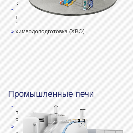
котлы;
тепло-
газогенераторы;
химводоподготовка (ХВО).
Промышленные печи
печи
сушильные;