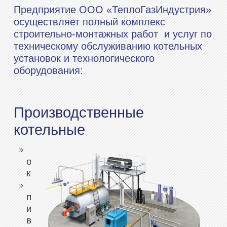
Предприятие ООО «ТеплоГазИндустрия»
осуществляет полный комплекс
строительно-монтажных работ и услуг по
техническому обслуживанию котельных
установок и технологического
оборудования:
Производственные
котельные
отопительные
котельные;
паровые
и
водогрейные